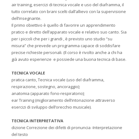
air training, esercizi di tecnica vocale e uso del diaframma, il
tutto correlato con brani scelti dall’allievo con la supervisione
dell’insegnante.
Il primo obiettivo è quello di favorire un apprendimento
pratico e diretto dell’apparato vocale e relativo suo canto. Sia
per i piccoli che per i grandi , è previsto uno studio “su
misura” che prevede un programma capace di soddisfare
precise richieste personali. (Il corso è rivolto anche a chi ha
già avuto esperienze e possiede una buona tecnica di base.
TECNICA VOCALE
pratica canto, Tecnica vocale (uso del diaframma,
respirazione, sostegno, ancoraggio);
anatomia (apparato fono-respiratorio);
ear Training (miglioramento dell’intonazione attraverso
esercizi di sviluppo dell’orecchio musicale).
TECNICA INTERPRETATIVA
dizione Correzione dei difetti di pronuncia -Interpretazione
del testo