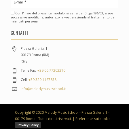
Con l'invio del presente modulo, ai sensi del D.Lgs 196/03, e sue
successive modifiche, autorizzo la vostra azienda al trattamento dei
miei dati personali.
CONTATTI
Piazza Galeria, 1
00179 Roma (RM)
Italy
Tel. e Fax:
+39.06.77202210
Cell.:
+39.329.1167858
info@melodymusicschool.it
Copyright © 2020 Melody Music School - Piazza Galeria,1 -
00179 Roma - Tutti i diritti riservati. |
Preferenze sui cookie