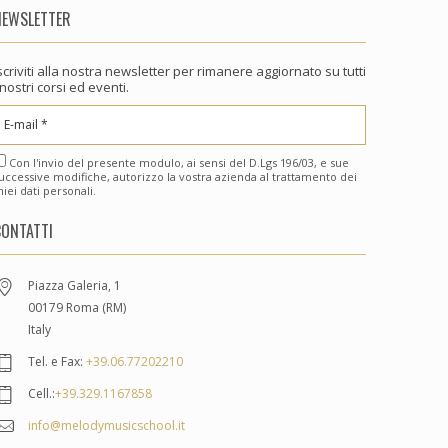
NEWSLETTER
scriviti alla nostra newsletter per rimanere aggiornato su tutti
 nostri corsi ed eventi.
Con l'invio del presente modulo, ai sensi del D.Lgs 196/03, e sue
uccessive modifiche, autorizzo la vostra azienda al trattamento dei
iei dati personali.
CONTATTI
Piazza Galeria, 1
00179 Roma (RM)
Italy
Tel. e Fax:
+39.06.77202210
Cell.:
+39.329.1167858
info@melodymusicschool.it