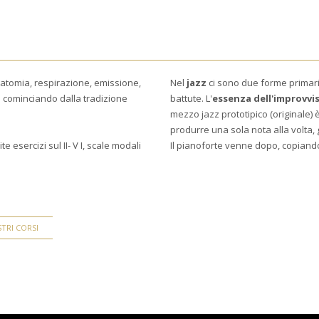
natomia, respirazione, emissione,
Nel
jazz
ci sono due forme primarie:
z
cominciando dalla tradizione
battute. L'
essenza dell'improvvi
mezzo jazz prototipico (originale) è
produrre una sola nota alla volta,
 esercizi sul II- V I, scale modali
Il pianoforte venne dopo, copiando 
TRI CORSI