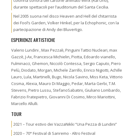
colonna sonora del cartone animato Winx (Rai Uno),
durante spettacoli per l’auditorium del Santa Cecilia.
Nel 2005 suona nel disco Heaven and Hell del chitarrista
dei Fool’s Garden, Volker Hinkel, per la Echophonic, con la
partecipazione di Andy dei Bluvertigo.
ESPERIENZE ARTISTICHE
Valerio Lundini , Max Pezzali, Pinguini Tattici Nucleari, max
Gazzè, J-Ax, Francesca Michielin, Piotta, Edoardo vianello,
Fulminacci, Ghemon, Niccolò Contessa, Sergio Caputo, Piero
Pelù, Diodato, Morgan, Michele Zarrillo, Enrico Nigiotti, Achille
Lauro, Lula, Martinelli, Bugo, Nicola Savino, Miss Keta, Vittorio
Cosma, Alexia, Mauro Di Maggio, Pedar, Marta Gerbi, T.M.
Stevens, Pietro Lussu, StefanoSabatini, Giuliano Lombardo,
Fabrizio Fratepietro, Giovanni Di Cosimo, Mirco Mariottini,
Marcello Allulli.
TOUR
2021 – Tour estivo dei VazzaNikki “Una Pezza di Lundini”
2020 – 70° Festival di Sanremo - Altro Festival