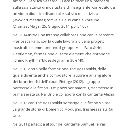
articolo Gianluca Sassaroli - Face to face: una intervista
sulla sua attività di musicista e di insegnante, corredato da
un video didattico disponibile sul sito della rivista
(www.drumsetmag.com) e sul suo canale Youtube.
(Drumset Mag n. 25, Giugno 2014, pp. 54-55)
Nel 2014 inizia una intensa collaborazione con la cantante
Francesca Faro, con la quale lavora a diversi progetti
musicali. Insieme fondano il gruppo Miss Faro & Her
Gentlemen, formazione di sette elementi che ripropone
ilprimo Rhythm’n’bluesdegli anni ’30 e ’40.
Nel 2010 entra nella formazione The Vazzanikki, della
quale diventa anche compositore, autore e arrangiatore
dei brani inediti dell’album Fintage (2012). Il gruppo
partecipa alla fiction Tutti pazzi per amore 3, trasmessa in
prima serata su Rai Uno e collabora con la cantante Alexia.
Nel 2013 con The Vazzanikki partecipa alla fiction Volare -
La grande storia di Domenico Modugno, trasmessa su Rai
Uno.
Nel 2011 partecipa al tour del cantante Samuel Ferrari