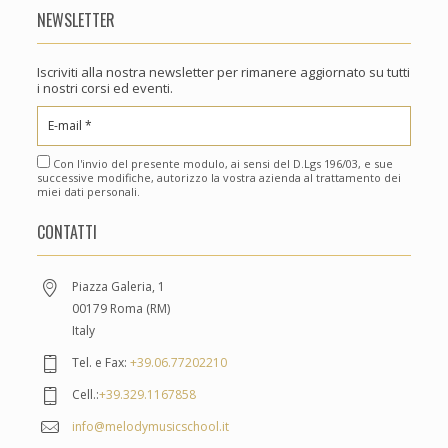
NEWSLETTER
Iscriviti alla nostra newsletter per rimanere aggiornato su tutti
i nostri corsi ed eventi.
Con l'invio del presente modulo, ai sensi del D.Lgs 196/03, e sue
successive modifiche, autorizzo la vostra azienda al trattamento dei
miei dati personali.
CONTATTI
Piazza Galeria, 1
00179 Roma (RM)
Italy
Tel. e Fax:
+39.06.77202210
Cell.:
+39.329.1167858
info@melodymusicschool.it