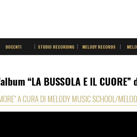
DOCENTI
STUDIO RECORDING
MELODY RECORDS
MELO
’album “LA BUSSOLA E IL CUORE” 
AMORE" A CURA DI MELODY MUSIC SCHOOL/MELO