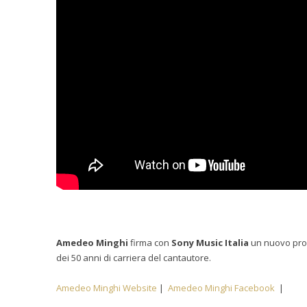
Amedeo Minghi
firma con
Sony Music Italia
un nuovo proge
dei 50 anni di carriera del cantautore.
Amedeo Minghi Website
|
Amedeo Minghi Facebook
|